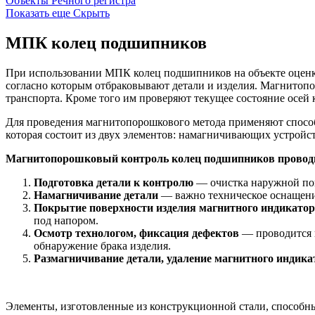
Объекты Речного регистра
Показать еще
Скрыть
МПК колец подшипников
При использовании МПК колец подшипников на объекте оценки
согласно которым отбраковывают детали и изделия. Магнитоп
транспорта. Кроме того им проверяют текущее состояние осей 
Для проведения магнитопорошкового метода применяют спосо
которая состоит из двух элементов: намагничивающих устройст
Магнитопорошковый контроль колец подшипников проводит
Подготовка детали к контролю
— очистка наружной пове
Намагничивание детали
— важно техническое оснащени
Покрытие поверхности изделия магнитного индикатор
под напором.
Осмотр технологом, фиксация дефектов
— проводится 
обнаружение брака изделия.
Размагничивание детали, удаление магнитного индика
Элементы, изготовленные из конструкционной стали, способн