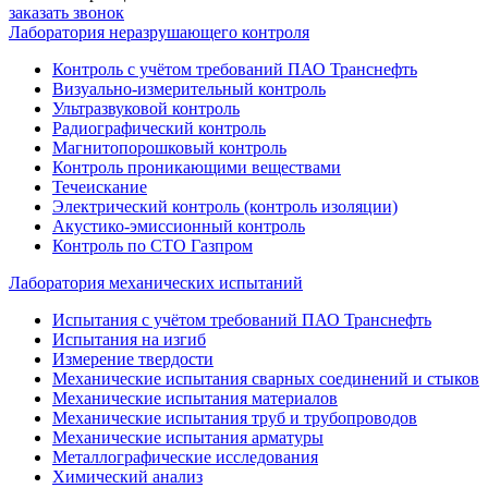
заказать звонок
Лаборатория неразрушающего контроля
Контроль с учётом требований ПАО Транснефть
Визуально-измерительный контроль
Ультразвуковой контроль
Радиографический контроль
Магнитопорошковый контроль
Контроль проникающими веществами
Течеискание
Электрический контроль (контроль изоляции)
Акустико-эмиссионный контроль
Контроль по СТО Газпром
Лаборатория механических испытаний
Испытания с учётом требований ПАО Транснефть
Испытания на изгиб
Измерение твердости
Механические испытания сварных соединений и стыков
Механические испытания материалов
Механические испытания труб и трубопроводов
Механические испытания арматуры
Металлографические исследования
Химический анализ