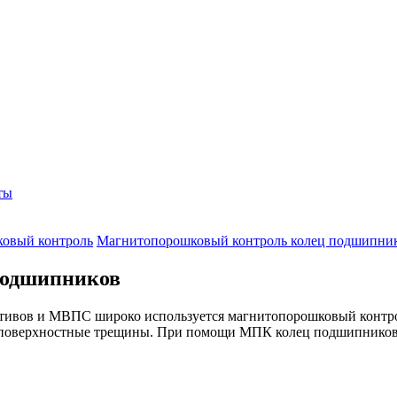
ты
овый контроль
Магнитопорошковый контроль колец подшипни
подшипников
отивов и МВПС широко используется магнитопорошковый контро
и поверхностные трещины. При помощи МПК колец подшипников 