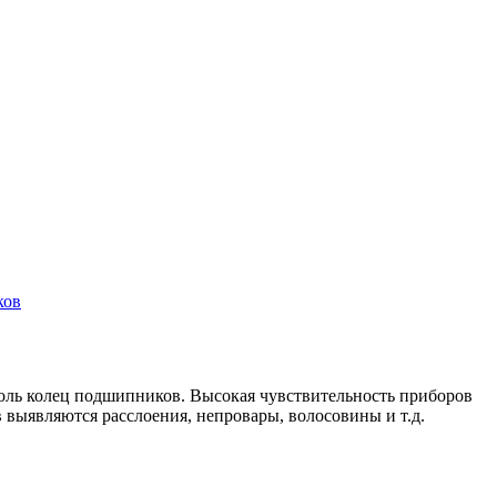
ков
ль колец подшипников. Высокая чувствительность приборов
выявляются расслоения, непровары, волосовины и т.д.