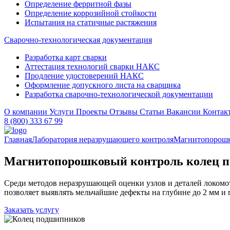
Определение ферритной фазы
Определение коррозийной стойкости
Испытания на статичные растяжения
Сварочно-технологическая документация
Разработка карт сварки
Аттестация технологий сварки НАКС
Продление удостоверений НАКС
Оформление допускного листа на сварщика
Разработка сварочно-технологической документации
О компании
Услуги
Проекты
Отзывы
Статьи
Вакансии
Контак
8 (800) 333 67 99
Главная
Лаборатория неразрушающего контроля
Магнитопорошк
Магнитопорошковый контроль колец 
Среди методов неразрушающей оценки узлов и деталей локом
позволяет выявлять мельчайшие дефекты на глубине до 2 мм 
Заказать услугу